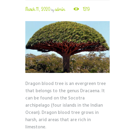
March 11, 2020
admin
1219
by
Dragon blood tree is an evergreen tree
that belongs to the genus Dracaena. It
can be found on the Socotra
archipelago (four islands in the Indian
Ocean). Dragon blood tree grows in
harsh, arid areas that are rich in
limestone.