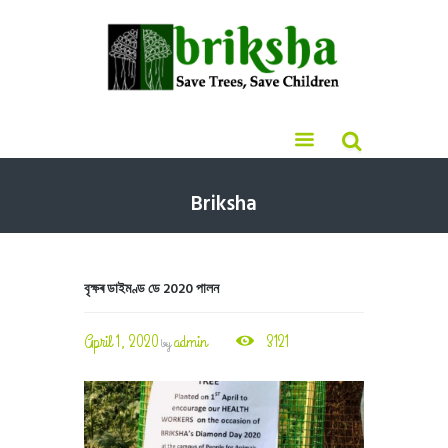
Briksha
বৃক্ষৰ ডাইমণ্ড ডে 2020 পালন
April 1, 2020
admin
3121
by