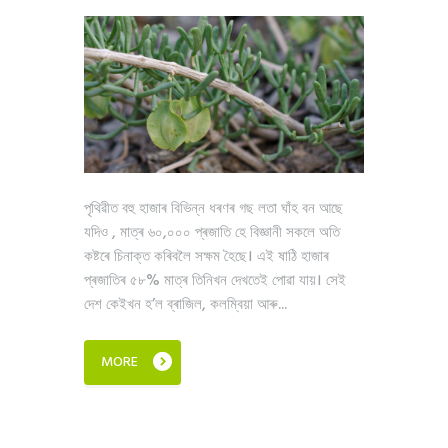
পৃথিৱীত বহু হাজাৰ বিভিন্ন ধৰণৰ গছ লতা ঘাঁহ বন আছে
যদিও , মাত্ৰ ৬০,০০০ প্ৰজাতি হে বিজ্ঞানী সকলে অতি
কষ্টৰে চিনাক্ত কৰিবলৈ সক্ষম হৈছে। এই ষাঠি হাজাৰ
প্ৰজাতিৰ ৫৮% মাত্ৰ তিনিখন দেখতেই পোৱা যায়। সেই
দেশ কেইখন হ’ল ব্ৰাজিল, কলম্বিয়া আৰু...
MORE