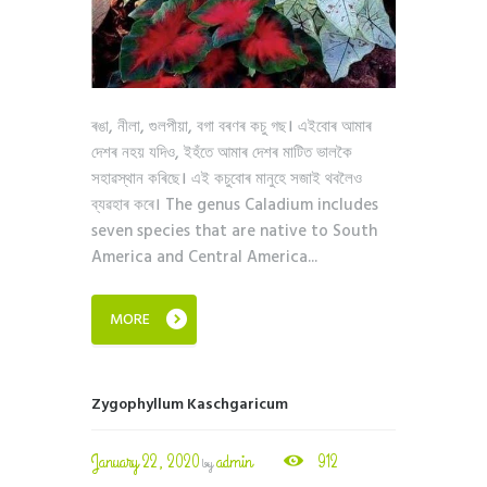
ৰঙা, নীলা, গুলপীয়া, বগা বৰণৰ কচু গছ। এইবোৰ আমাৰ
দেশৰ নহয় যদিও, ইহঁতে আমাৰ দেশৰ মাটিত ভালকৈ
সহাৱস্থান কৰিছে। এই কচুবোৰ মানুহে সজাই থবলৈও
ব্যৱহাৰ কৰে। The genus Caladium includes
seven species that are native to South
America and Central America...
MORE
Zygophyllum Kaschgaricum
January 22, 2020
admin
912
by