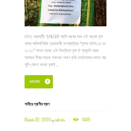
চ’চল, গুৱাহাটী: 1/4/20 প্ৰতি বছৰৰ দৰে এই বছৰো বৃক্ষ
নামৰ পাৰিপাৰ্শ্বিক বেচৰকাৰী সংস্থাটোৱে “বৃক্ষৰ ডাইমণ্ড ডে
২০২০” পালন কৰে। এই দিনটোতে বৃক্ষ ই প্ৰকৃতি আৰু
সমাজৰ নীৰৱ সাধক সকলক স্মৰণ কৰি তেওঁলোকৰ নামত গছ
পুলি ৰোপণ কৰে। বৃক্ষই...
MORE
পানীয়ে প্ৰাণীৰ প্ৰাণ
March 22, 2020
admin
1886
by