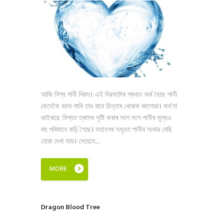
আজি বিশ্ব পানী দিৱস। এই দিৱসটোৰ প্ৰধান অৰ্থ হৈছে পানী
কেনেকৈ বচাব পাৰি তাৰ বাবে চিন্তাৰ খোৰাক জাগোৱা। কৰ’না
ভাইৰাছে বিশ্বত ত্ৰাসৰ সৃষ্টি কৰাৰ লগে লগে পানীৰ মূল্যও
বহু পৰিমানে বাঢ়ি গৈছে। মহানগৰ সমূহত পানীৰ অভাৱ বেছি
হোৱা দেখা যায়। সেয়েহে...
MORE
Dragon Blood Tree